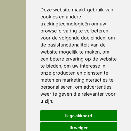
Deze website maakt gebruik van
cookies en andere
trackingtechnologieën om uw
browse-ervaring te verbeteren
Adres
voor de volgende doeleinden:
om
de basisfunctionaliteit van de
Interieurstudio Verheijen
website mogelijk te maken
,
om
een betere ervaring op de website
Doctor Huub van Doorneweg 28 b
te bieden
,
om uw interesse in
5753 PM Deurne
onze producten en diensten te
(0493) 32 23 93
meten en marketinginteracties te
personaliseren
,
om advertenties
studio@verheijen.nl
weer te geven die relevanter voor
u zijn
.
Openingstijden
Ik ga akkoord
maandag t/m vrijdag
Ik weiger