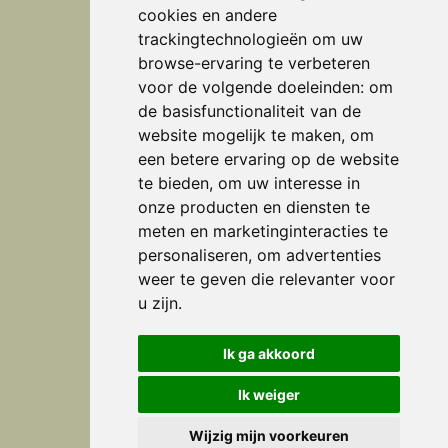
cookies en andere
trackingtechnologieën om uw
browse-ervaring te verbeteren
Adres
voor de volgende doeleinden:
om
de basisfunctionaliteit van de
Interieurstudio Verheijen
website mogelijk te maken
,
om
een betere ervaring op de website
Doctor Huub van Doorneweg 28 b
te bieden
,
om uw interesse in
5753 PM Deurne
onze producten en diensten te
(0493) 32 23 93
meten en marketinginteracties te
personaliseren
,
om advertenties
studio@verheijen.nl
weer te geven die relevanter voor
u zijn
.
Openingstijden
Ik ga akkoord
maandag t/m vrijdag
Ik weiger
09:00 - 17:00 uur (op afspraak)
Wijzig mijn voorkeuren