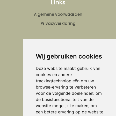
Links
Algemene voorwaarden
Privacyverklaring
Verheijen Schilder en Onderhoud
Wij gebruiken cookies
Volg ons
Deze website maakt gebruik van
cookies en andere
trackingtechnologieën om uw
browse-ervaring te verbeteren
Adres
voor de volgende doeleinden:
om
de basisfunctionaliteit van de
Interieurstudio Verheijen
website mogelijk te maken
,
om
een betere ervaring op de website
Doctor Huub van Doorneweg 28 b