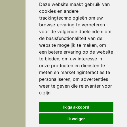
Deze website maakt gebruik van
cookies en andere
trackingtechnologieën om uw
browse-ervaring te verbeteren
Adres
voor de volgende doeleinden:
om
de basisfunctionaliteit van de
Interieurstudio Verheijen
website mogelijk te maken
,
om
een betere ervaring op de website
Doctor Huub van Doorneweg 28 b
te bieden
,
om uw interesse in
5753 PM Deurne
onze producten en diensten te
(0493) 32 23 93
meten en marketinginteracties te
personaliseren
,
om advertenties
studio@verheijen.nl
weer te geven die relevanter voor
u zijn
.
Openingstijden
Ik ga akkoord
maandag t/m vrijdag
Ik weiger
09:00 - 17:00 uur (op afspraak)