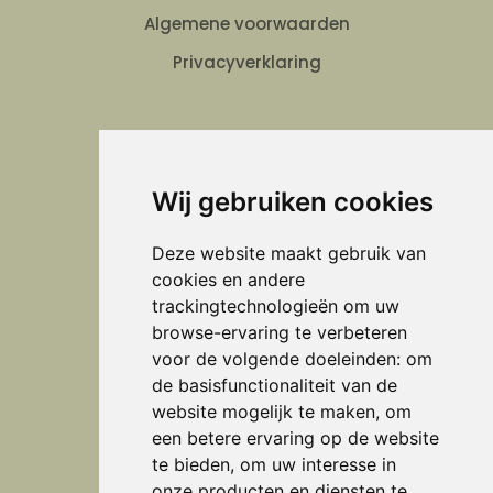
Algemene voorwaarden
Privacyverklaring
Verheijen Schilder en Onderhoud
Wij gebruiken cookies
Volg ons
Deze website maakt gebruik van
cookies en andere
trackingtechnologieën om uw
browse-ervaring te verbeteren
Adres
voor de volgende doeleinden:
om
de basisfunctionaliteit van de
Interieurstudio Verheijen
website mogelijk te maken
,
om
een betere ervaring op de website
Doctor Huub van Doorneweg 28 b
te bieden
,
om uw interesse in
5753 PM Deurne
onze producten en diensten te